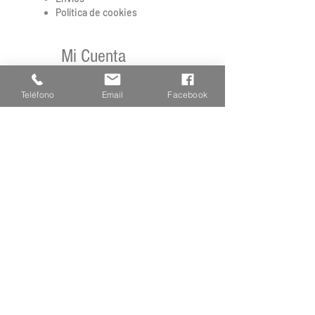
Política de cookies
Mi Cuenta
Mi Cuenta
Teléfono
Email
Facebook
Regístrate
Privacidad
Preguntas frecuentes
Av.Goles de l'Ebre 43, 43580 Deltebre
Tarragona |
977 481 310
-
678 722 563
|
arbideltebre@gmail.com
|
2 Urb. Riomar III-L Club Nautico Riumar, 43580
Deltebre, Tarragona
ABIERTO TEMPORADA DE
VERANO