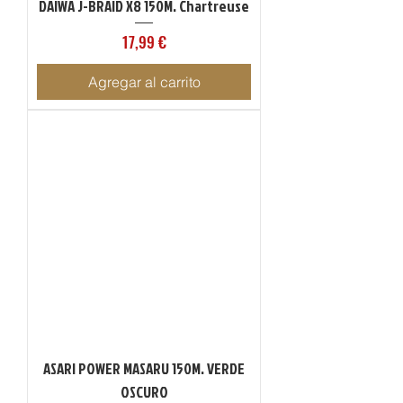
DAIWA J-BRAID X8 150M. Chartreuse
Precio
17,99 €
Agregar al carrito
ASARI POWER MASARU 150M. VERDE
OSCURO