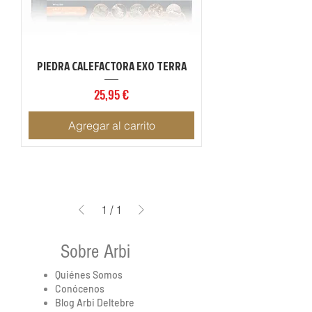
PIEDRA CALEFACTORA EXO TERRA
Precio
25,95 €
Agregar al carrito
1
/
1
Sobre Arbi
Quiénes Somos
Conócenos
Blog Arbi Deltebre