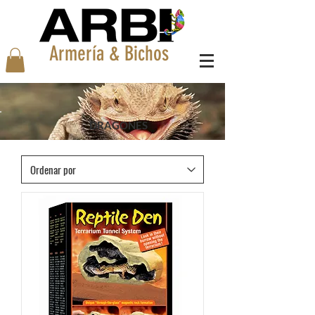
Armería & Bichos
DRAGONES