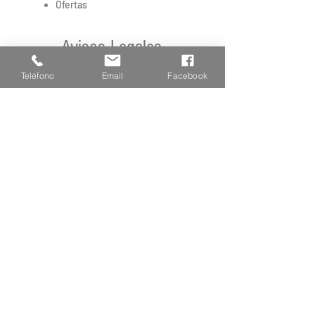
Ofertas
Avisos Legales
Aviso Legal
Teléfono
Email
Facebook
Formas de Pago
Envíos
Política de cookies
Mi Cuenta
Mi Cuenta
Regístrate
Privacidad
Preguntas frecuentes
Av.Goles de l'Ebre 43, 43580 Deltebre
Tarragona |
977 481 310
-
678 722 563
|