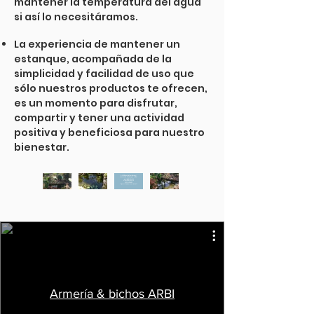
mantener la temperatura del agua
si así lo necesitáramos.
La experiencia de mantener un
estanque, acompañada de la
simplicidad y facilidad de uso que
sólo nuestros productos te ofrecen,
es un momento para disfrutar,
compartir y tener una actividad
positiva y beneficiosa para nuestro
bienestar.
A ARBI també fem disseny i
construcció d'estanys a mida i
gust dels clients!!
A UN PREU MOLT
ECONÒMIC!
Aqui us deixem una mostra!!
Armería & bichos ARBI