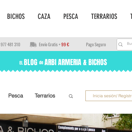
BICHOS
CAZA
PESCA
TERRARIOS
977 481 310
Envío Gratis +
99 €
Pago Seguro
BLOG ARBI ARMERIA & BICHOS
de
EL
Pesca
Terrarios
Inicia sesión/ Regíst