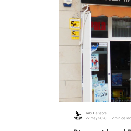
Arbi Deltebre
27 may 2020
2 min de lec