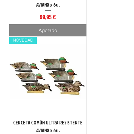
AVIANX x 6u.
Precio
99,95 €
Agotado
NOVEDAD
CERCETA COMÚN ULTRA RESISTENTE
AVIANX x 6u.