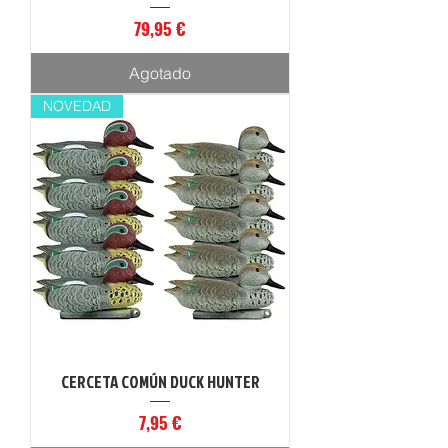
Precio
79,95 €
Agotado
NOVEDAD
CERCETA COMÚN DUCK HUNTER
Precio
7,95 €