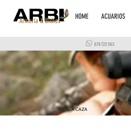
HOME
ACUARIOS
Armería & Bichos
678 722 563
ÓPTICA CAZA