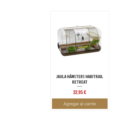
JAULA HÁMSTERS HABITRAIL
Vista rápida
RETREAT
Precio
32,95 €
Agregar al carrito