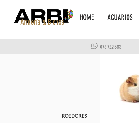
HOME
ACUARIOS
Armería & Bichos
678 722 563
ROEDORES