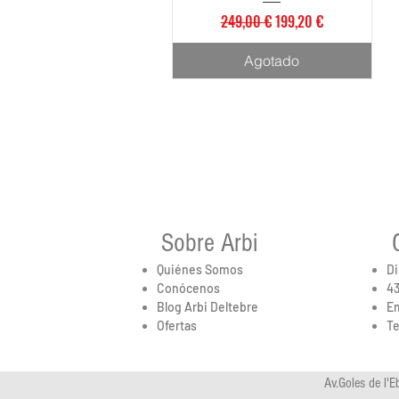
Precio
Precio de oferta
249,00 €
199,20 €
Agotado
Sobre Arbi
Quiénes Somos
Di
Conócenos
43
Blog Arbi Deltebre
Em
Ofertas
Te
Av.Goles de l