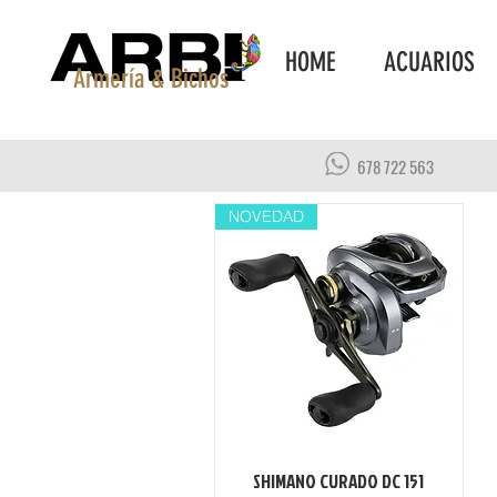
HOME
ACUARIOS
Armería & Bichos
678 722 563
NOVEDAD
SHIMANO CURADO DC 151
Vista rápida