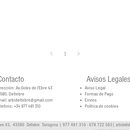
1
Contacto
Avisos Legale
rección: Av.Goles de l'Ebre 43
Aviso Legal
580, Deltebre
Formas de Pago
ail:
arbideltebre@gmail.com
Envíos
lefono:
+34 977 481 310
Política de cookies
'Ebre 43, 43580 Deltebre Tarragona | 977 481 310 - 678 722 563|
arbidelt