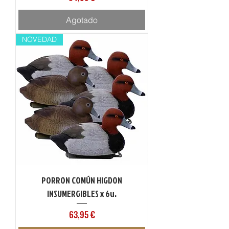
Agotado
NOVEDAD
PORRON COMÚN HIGDON
INSUMERGIBLES x 6u.
Precio
63,95 €