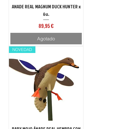
ANADE REAL MAGNUM DUCK HUNTER x
6u.
Precio
89,95 €
Agotado
NOVEDAD
BABY MOJO ÁNADE REAL HEMBRA CON