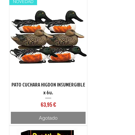
NOVEDAD
PATO CUCHARA HIGDON INSUMERGIBLE
x 6u.
Precio
63,95 €
Agotado