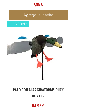
Precio
7,95 €
Agregar al carrito
NOVEDAD
PATO CON ALAS GIRATORIAS DUCK
HUNTER
Precio
84,95 €