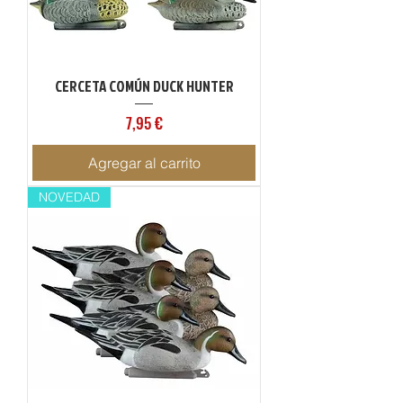
CERCETA COMÚN DUCK HUNTER
Precio
7,95 €
Agregar al carrito
NOVEDAD