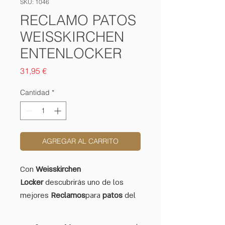
SKU: 1046
RECLAMO PATOS
WEISSKIRCHEN
ENTENLOCKER
Precio
31,95 €
Cantidad
*
AGREGAR AL CARRITO
Con
Weisskirchen
Locker
descubrirás uno de los
mejores
Reclamos
para
patos
del
mercado. Te aseguramos que con
este reclamo no pasarás