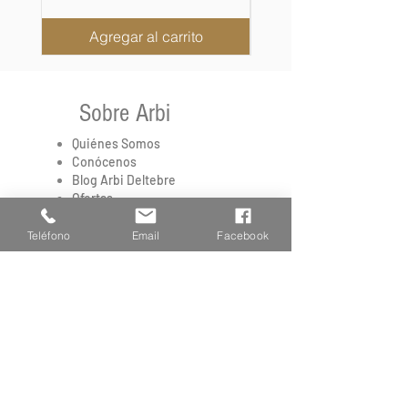
Entenlocker es sin duda alguna
el mejor compañero del cazador
Agregar al carrito
en la caza del pato. Disfruta de
tus mejores jornadas de caza
con los Reclamos Weisskirchen.
Sobre Arbi
Quiénes Somos
Conócenos
Blog Arbi Deltebre
Ofertas
Teléfono
Email
Facebook
Avisos Legales
Aviso Legal
Formas de Pago
Envíos
Política de cookies
Mi Cuenta