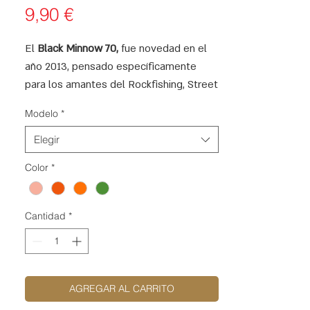
Precio
9,90 €
El
Black Minnow 70,
fue novedad en el
año 2013, pensado específicamente
para los amantes del Rockfishing, Street
Fishing, Black Bass, Trucha, etc.
Modelo
*
Puede convertirse en el señuelo cinco
estrellas de su caja. El Black minnow es
Elegir
el mejor señuelo blando para la pesca
Color
*
de depredadores como la lubina, la
anjova, el denton, el black bass, el lucio
o la trucha.
Cantidad
*
AGREGAR AL CARRITO