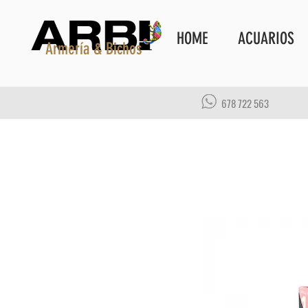
HOME
ACUARIOS
Armería & Bichos
678 722 563