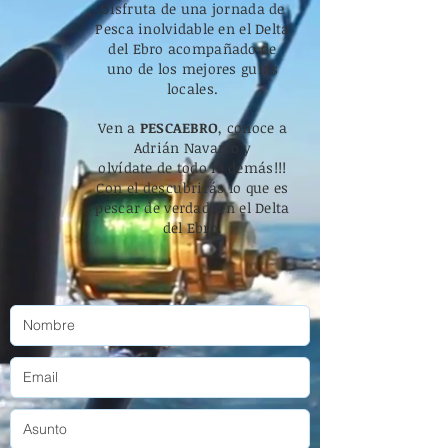
Disfruta de una jornada de
Pesca inolvidable en el Delta
del Ebro acompañado de
uno de los mejores guías
locales.
Ven a
PESCAEBRO
, conoce a
Adrián
Navarro y
o
lvídate
de todo lo
demás!!!
Con el
descubrirás
lo que es
pescar de verdad, en el Delta
del Ebro.