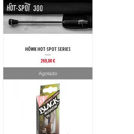
HÖWK HOT·SPOT SERIES
Precio
269,00 €
Agotado