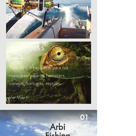
Descubre los mejores artículos
para la pesca en el Delta del
Ebro.
Ver Más >
MASCOTAS
Todo lo que necesitas para tus
mascotas: pájaros, hamsters,
conejos, tortugas, reptiles...
Ver Más >
01
Arbi
Fishing