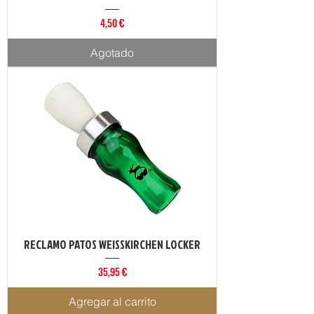
Precio
4,50 €
Agotado
RECLAMO PATOS WEISSKIRCHEN LOCKER
Precio
35,95 €
Agregar al carrito