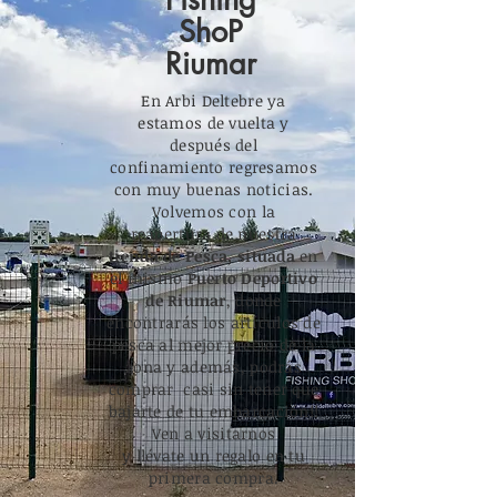
ShoP
Riumar
En Arbi Deltebre ya
estamos de vuelta y
después del
confinamiento regresamos
con muy buenas noticias.
Volvemos con la
reapertura de nuestra
tienda de Pesca, situada
en
el mismo
Puerto Deportivo
de Riumar
, donde
encontrarás los artículos de
pesca al mejor precio de la
zona y además, podrás
comprar casi sin tener que
bajarte de tu embarcación!!
Ven a visitarnos
y llévate un regalo en tu
primera compra.