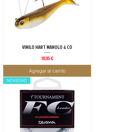
VINILO HART MANOLO & CO
Precio
10,95 €
Agregar al carrito
NOVEDAD