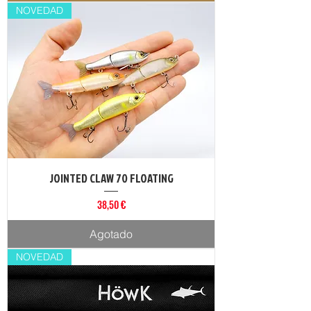
NOVEDAD
JOINTED CLAW 70 FLOATING
Precio
38,50 €
Agotado
NOVEDAD