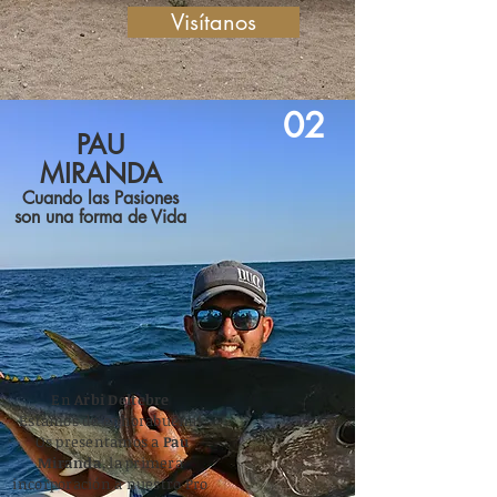
Visítanos
02
PAU
MIRANDA
Cuando las Pasiones
son una forma de Vida
En
Arbi Deltebre
Estamos de enhorabuena!
Os presentamos a
Pau
Miranda
, la primera
incorporación a nuestro Pro