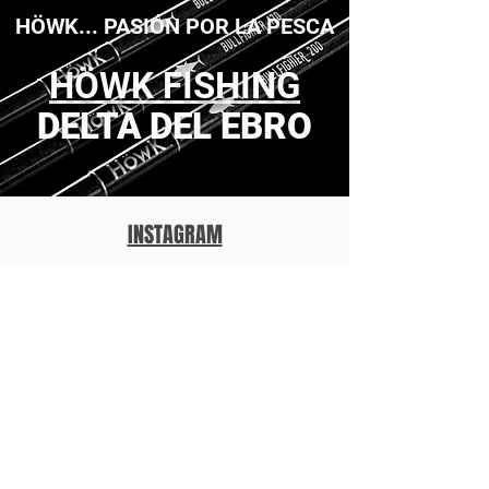
HÖWK... PASIÓN POR LA PESCA
HÖWK FISHING
DELTA DEL EBRO
INSTAGRAM