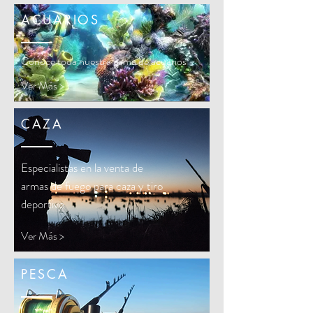
ACUARIOS
Conoce toda nuestra gama de acuarios
Ver Más >
CAZA
Especialistas en la venta de
armas de fuego para caza y tiro
deportivo
Ver Más >
PESCA