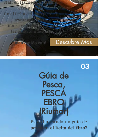
Staff en las modalidades de
Caza y Pesca.
En el Delta del Ebro puedes
pescar auténticos
monstruos... Nosotros ya
tenemos al nuestro.
Descubre Más
Bienvenido Pau!
03
Gúia de
Pesca,
PESCA
EBRO
(Riumar)
Estas buscando un guía de
pesca
en el Delta del Ebro?