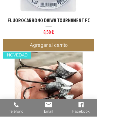
FLUOROCARBONO DAIWA TOURNAMENT FC
Precio
8,50 €
Agregar al carrito
NOVEDAD
Teléfono
Email
Facebook
ROSHI R-4 ALL JIG HEAD