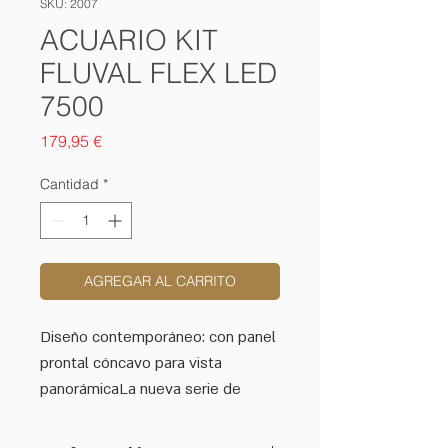
SKU: 2007
ACUARIO KIT
FLUVAL FLEX LED
7500
Precio
179,95 €
Cantidad
*
AGREGAR AL CARRITO
Diseño contemporáneo: con panel
prontal cóncavo para vista
panorámicaLa nueva serie de
acuarios nano Fluval Flex
proporciona un estilo