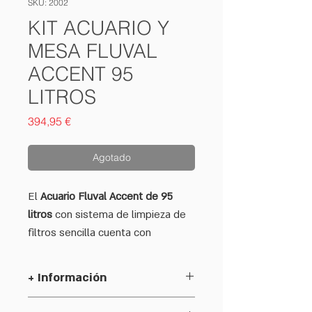
SKU: 2002
KIT ACUARIO Y
MESA FLUVAL
ACCENT 95
LITROS
Precio
394,95 €
Agotado
El
Acuario Fluval Accent de 95
litros
con sistema de limpieza de
filtros sencilla cuenta con
tecnología Simpletec e iluminación
LED.
+ Información
Fluval Accent
regala a sus